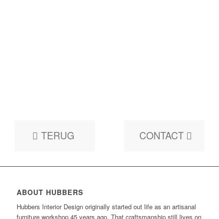
TERUG
CONTACT
ABOUT HUBBERS
Hubbers Interior Design originally started out life as an artisanal
furniture workshop 45 years ago. That craftsmanship still lives on