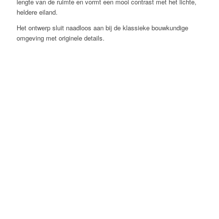
lengte van de ruimte en vormt een mooi contrast met het lichte,
heldere eiland.
Het ontwerp sluit naadloos aan bij de klassieke bouwkundige
omgeving met originele details.