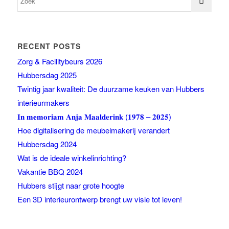
RECENT POSTS
Zorg & Facilitybeurs 2026
Hubbersdag 2025
Twintig jaar kwaliteit: De duurzame keuken van Hubbers
interieurmakers
𝐈𝐧 𝐦𝐞𝐦𝐨𝐫𝐢𝐚𝐦 𝐀𝐧𝐣𝐚 𝐌𝐚𝐚𝐥𝐝𝐞𝐫𝐢𝐧𝐤 (𝟏𝟗𝟕𝟖 – 𝟐𝟎𝟐𝟓)
Hoe digitalisering de meubelmakerij verandert
Hubbersdag 2024
Wat is de ideale winkelinrichting?
Vakantie BBQ 2024
Hubbers stijgt naar grote hoogte
Een 3D interieurontwerp brengt uw visie tot leven!