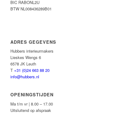
BIC RABONL2U
BTW NL008436289B01
ADRES GEGEVENS
Hubbers interieurmakers
Lieskes Wengs 6
6578 JK Leuth
T
+31 (0)24 663 88 20
info@hubbers.nl
OPENINGSTIJDEN
Ma t/m vr | 8.00 – 17.00
Uitsluitend op afspraak