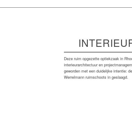
INTERIEU
Deze ruim opgezette optiekzaak in Rh
interieurarchitectuur en projectmanageme
geworden met een duidelijke intentie: d
Werrelmann ruimschoots in geslaagd.