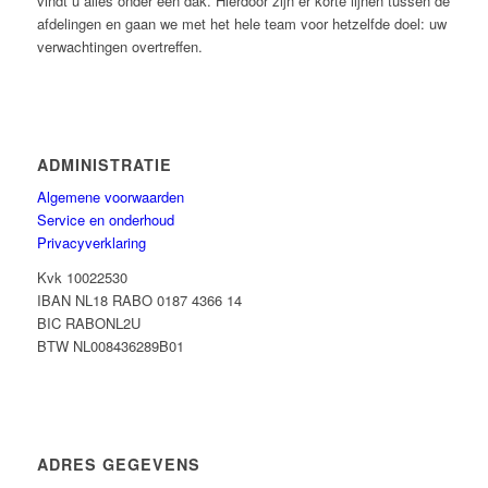
vindt u alles onder één dak. Hierdoor zijn er korte lijnen tussen de
afdelingen en gaan we met het hele team voor hetzelfde doel: uw
verwachtingen overtreffen.
ADMINISTRATIE
Algemene voorwaarden
Service en onderhoud
Privacyverklaring
Kvk 10022530
IBAN NL18 RABO 0187 4366 14
BIC RABONL2U
BTW NL008436289B01
ADRES GEGEVENS