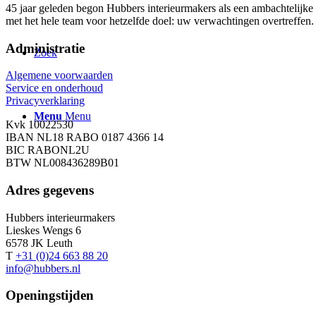
45 jaar geleden begon Hubbers interieurmakers als een ambachtelijke 
met het hele team voor hetzelfde doel: uw verwachtingen overtreffen.
Administratie
Zoek
Algemene voorwaarden
Service en onderhoud
Privacyverklaring
Menu
Menu
Kvk 10022530
IBAN NL18 RABO 0187 4366 14
BIC RABONL2U
BTW NL008436289B01
Adres gegevens
Hubbers interieurmakers
Lieskes Wengs 6
6578 JK Leuth
T
+31 (0)24 663 88 20
info@hubbers.nl
Openingstijden