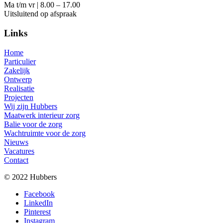
Ma t/m vr | 8.00 – 17.00
Uitsluitend op afspraak
Links
Home
Particulier
Zakelijk
Ontwerp
Realisatie
Projecten
Wij zijn Hubbers
Maatwerk interieur zorg
Balie voor de zorg
Wachtruimte voor de zorg
Nieuws
Vacatures
Contact
© 2022 Hubbers
Facebook
LinkedIn
Pinterest
Instagram