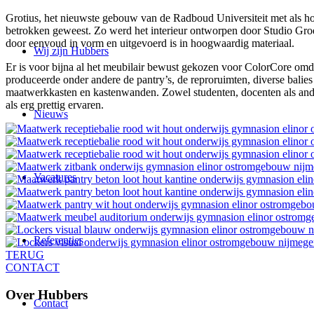
Grotius, het nieuwste gebouw van de Radboud Universiteit met als hoo
betrokken geweest. Zo werd het interieur ontworpen door Studio Gro
door eenvoud in vorm en uitgevoerd is in hoogwaardig materiaal.
Wij zijn Hubbers
Er is voor bijna al het meubilair bewust gekozen voor ColorCore omdat
produceerde onder andere de pantry’s, de reproruimten, diverse balies
maatwerkkasten en kastenwanden. Zowel studenten, docenten als ander
als erg prettig ervaren.
Nieuws
Vacatures
Referenties
TERUG
CONTACT
Over Hubbers
Contact