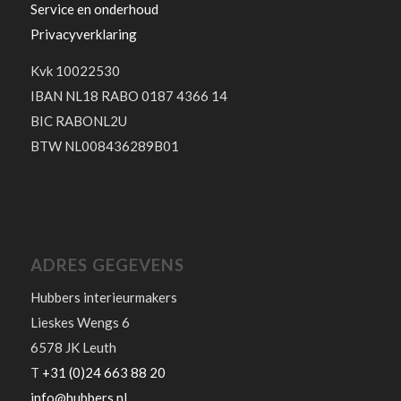
Service en onderhoud
Privacyverklaring
Kvk 10022530
IBAN NL18 RABO 0187 4366 14
BIC RABONL2U
BTW NL008436289B01
ADRES GEGEVENS
Hubbers interieurmakers
Lieskes Wengs 6
6578 JK Leuth
T
+31 (0)24 663 88 20
info@hubbers.nl