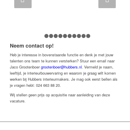
1
2
3
4
5
6
7
8
9
10
11
Neem contact op!
Heb je interesse in bovenstaande functie en denk je met jouw
talenten ons team te kunnen versterken? Stuur een email naar
Jaco Grootenboer
grootenboer@hubbers.nl
. Vermeld je naam,
leeftijd, je interieurbouwervaring en waarom je graag wilt komen
werken bij Hubbers interieurmakers. Je mag ook eerst bellen als
je vragen hebt: 024 663 88 20.
Wij stellen geen prijs op acquisitie naar aanleiding van deze
vacature.