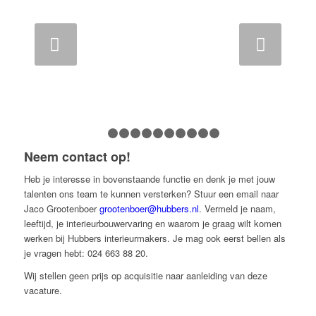
Volgende
1
2
3
4
5
6
7
8
9
10
11
Neem contact op!
Heb je interesse in bovenstaande functie en denk je met jouw
talenten ons team te kunnen versterken? Stuur een email naar
Jaco Grootenboer
grootenboer@hubbers.nl
. Vermeld je naam,
leeftijd, je interieurbouwervaring en waarom je graag wilt komen
werken bij Hubbers interieurmakers. Je mag ook eerst bellen als
je vragen hebt: 024 663 88 20.
Wij stellen geen prijs op acquisitie naar aanleiding van deze
vacature.