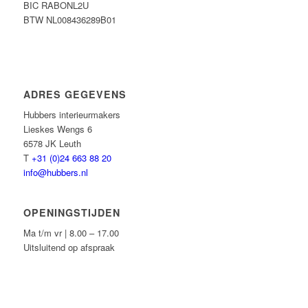
BIC RABONL2U
BTW NL008436289B01
ADRES GEGEVENS
Hubbers interieurmakers
Lieskes Wengs 6
6578 JK Leuth
T
+31 (0)24 663 88 20
info@hubbers.nl
OPENINGSTIJDEN
Ma t/m vr | 8.00 – 17.00
Uitsluitend op afspraak