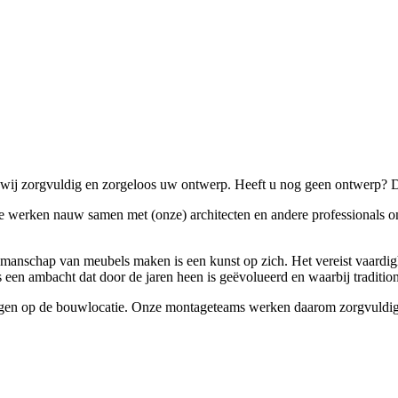
n wij zorgvuldig en zorgeloos uw ontwerp. Heeft u nog geen ontwerp
e werken nauw samen met (onze) architecten en andere professionals om
kmanschap van meubels maken is een kunst op zich. Het vereist vaardi
et is een ambacht dat door de jaren heen is geëvolueerd en waarbij trad
ingen op de bouwlocatie. Onze montageteams werken daarom zorgvuldig e