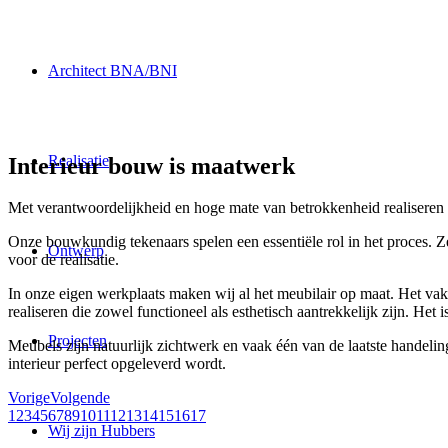
Architect BNA/BNI
Realisatie
Interieur bouw is maatwerk
Met verantwoordelijkheid en hoge mate van betrokkenheid realisere
Onze bouwkundig tekenaars spelen een essentiële rol in het proces. Z
Ontwerp
voor de realisatie.
In onze eigen werkplaats maken wij al het meubilair op maat. Het va
realiseren die zowel functioneel als esthetisch aantrekkelijk zijn. H
Projecten
Meubels zijn natuurlijk zichtwerk en vaak één van de laatste handel
interieur perfect opgeleverd wordt.
Vorige
Volgende
1
2
3
4
5
6
7
8
9
10
11
12
13
14
15
16
17
Wij zijn Hubbers