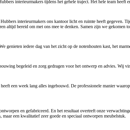
bbers interieurmakers tijdens het gehele traject. Het hele team heeft e
Hubbers interieurmakers ons kantoor licht en ruimte heeft gegeven. 
aren altijd bereid om met ons mee te denken. Samen zijn we gekomen tot
s. We genieten iedere dag van het zicht op de notenhouten kast, het m
rbouwing begeleid en zorg gedragen voor het ontwerp en advies. Wij vi
 heeft een week lang alles ingebouwd. De professionele manier waarop z
tworpen en gefabriceerd. En het resultaat overtreft onze verwachtingen!
is, maar een kwalitatief zeer goede en speciaal ontworpen meubelstuk.