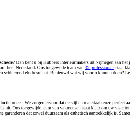
schede
? Dan bent u bij Hubbers Interieurmakers uit Nijmegen aan het ju
n door heel Nederland. Ons toegewijde team van
35 professionals
staat kl
en schitterend eindresultaat. Benieuwd wat wij voor u kunnen doen? L
ieproces. We zorgen ervoor dat de stijl en materiaalkeuze perfect aans
tails uit. Ons toegewijde team van vakmensen staat klaar om uw visie to
te garanderen dat zowel duurzaam als esthetisch aantrekkelijk is. Samen 