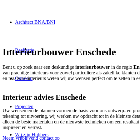
Architect BNA/BNI
Interieurbouwer Enschede
Realisatie
Bent u op zoek naar een deskundige
interieurbouwer
in de regio
En
van prachtige interieurs voor zowel particuliere als zakelijke klante
en maatwerkinterieurs weten wij uw wensen perfect om te zetten in e
Ontwerp
Interieur advies Enschede
Projecten
Uw wensen en de plannen vormen de basis voor ons ontwerp- en product
tekening tot uitvoering, wij werken uw opdracht tot in de kleinste de
alleen de beste materialen en de nieuwste technieken om een resultaat 
inspireert en verrast.
Wij zijn Hubbers
Neem vrijblijvend contact op