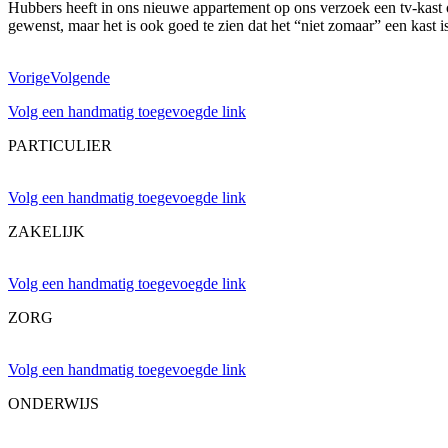
Hubbers heeft in ons nieuwe appartement op ons verzoek een tv-kast on
gewenst, maar het is ook goed te zien dat het “niet zomaar” een kast 
Vorige
Volgende
Volg een handmatig toegevoegde link
PARTICULIER
Volg een handmatig toegevoegde link
ZAKELIJK
Volg een handmatig toegevoegde link
ZORG
Volg een handmatig toegevoegde link
ONDERWIJS