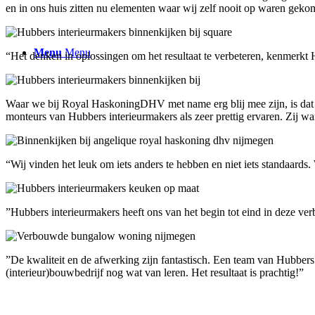
en in ons huis zitten nu elementen waar wij zelf nooit op waren gek
Menu
Menu
“Het denken in oplossingen om het resultaat te verbeteren, kenmerkt Hu
Waar we bij Royal HaskoningDHV met name erg blij mee zijn, is dat 
monteurs van Hubbers interieurmakers als zeer prettig ervaren. Zij w
“Wij vinden het leuk om iets anders te hebben en niet iets standaard
”Hubbers interieurmakers heeft ons van het begin tot eind in deze ve
”De kwaliteit en de afwerking zijn fantastisch. Een team van Hubbers
(interieur)bouwbedrijf nog wat van leren. Het resultaat is prachtig!”