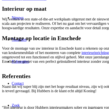
Interieur op maat
Nieuws
Wij werken in een state-of-the-art werkplaats uitgerust met de nieuw
scala aan projecten te realiseren. Of het nu gaat om het vervaardige
hoogwaardige resultaten. Onze expertise en aandacht voor detail zorge
Montage op locatie in Enschede
Vacatures
Voor de montage van uw interieur in Enschede kunt u rekenen op onz
van keukenmeubilair of het monteren van complete
interieurinrichtin
omgetoverd tot een functioneel en stijlvol geheel. Met onze jarenlang
Referenties
Enschede en geniet van een perfect geïnstalleerd interieur zonder zor
Referenties
Contact
Naast dat wij super blij zijn met het hoge resultaat niveau, zijn wij o
is teveel gevraagd. Bij Hubbers is de klant echt altijd Koning!
Zoek
“Het interieur is door Hubbers interieurmakers sober en ingetogen vorm