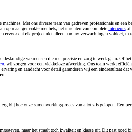
ste machines. Met ons diverse team van gedreven professionals en een b
n van op maat gemaakte meubels, het inrichten van complete
interieurs
of 
n ervoor dat elk project niet alleen aan uw verwachtingen voldoet, maa
e deskundige vakmensen die met precisie en zorg te werk gaan. Of het
gen
, wij zorgen voor een vlekkeloze afwerking. Ons team werkt efficiën
e ervaring en aandacht voor detail garanderen wij een eindresultaat da
gen.
ok erg blij hoe onze samenwerking/proces van a tot z is gelopen. Een per
gegeven, maar het straalt toch kwaliteit en klasse uit. Dit past goed bi