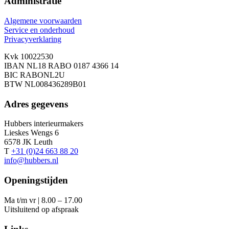
Administratie
Algemene voorwaarden
Service en onderhoud
Privacyverklaring
Kvk 10022530
IBAN NL18 RABO 0187 4366 14
BIC RABONL2U
BTW NL008436289B01
Adres gegevens
Hubbers interieurmakers
Lieskes Wengs 6
6578 JK Leuth
T
+31 (0)24 663 88 20
info@hubbers.nl
Openingstijden
Ma t/m vr | 8.00 – 17.00
Uitsluitend op afspraak