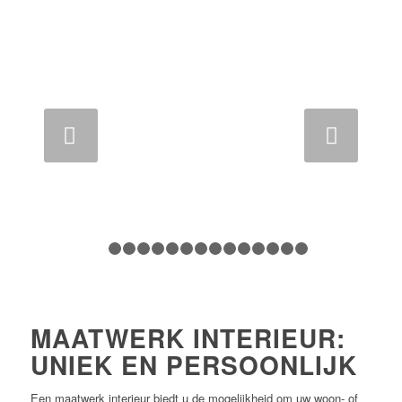
Volgende
1
2
3
4
5
6
7
8
9
10
11
12
13
14
1
MAATWERK INTERIEUR:
UNIEK EN PERSOONLIJK
Een maatwerk interieur biedt u de mogelijkheid om uw woon- of