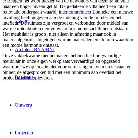
te Beugen het woonplezier van de bewoners van deze riante villa
naar een hoger niveau getild. De gedateerde villa heeft een totale
renovatie ondergaan waarbij
interieurarchitect
Lonneke een nieuwe
invulling heeft gegeven aan de indeling van de ruimtes en het
Zakelijk
interieur. De ruimtes zijn vergroot en verbonden door middel van
warme notenhouten deuren waardoor mooie zichtlijnen ontstaan.
Het meubilair is groots, niet alleen in afmeting maar ook in
materiaalgebruik. Ingetogen warme materialen en kleuren waardoor
een mooie harmonie ontstaat.
Architect BNA/BNI
Onze vakbekwame meubelmakers hebben het hoogwaardige
meubilair in onze eigen werkplaats vervaardigd en opgesteld
waardoor we op locatie niet voor verrassingen kwamen te staan en
binnen de afgesproken tijd met een minimum aan overlast het
Realisatie
project konden opleveren.
Ontwerp
Projecten