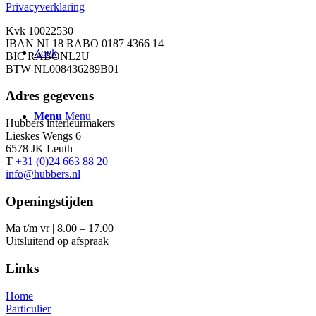
Privacyverklaring
Kvk 10022530
IBAN NL18 RABO 0187 4366 14
Zoek
BIC RABONL2U
BTW NL008436289B01
Adres gegevens
Menu
Menu
Hubbers interieurmakers
Lieskes Wengs 6
6578 JK Leuth
T
+31 (0)24 663 88 20
info@hubbers.nl
Openingstijden
Ma t/m vr | 8.00 – 17.00
Uitsluitend op afspraak
Links
Home
Particulier