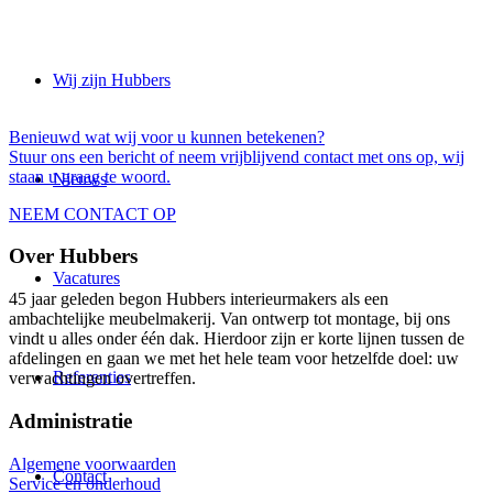
Wij zijn Hubbers
Benieuwd wat wij voor u kunnen betekenen?
Stuur ons een bericht of neem vrijblijvend contact met ons op, wij
staan u graag te woord.
Nieuws
NEEM CONTACT OP
Over Hubbers
Vacatures
45 jaar geleden begon Hubbers interieurmakers als een
ambachtelijke meubelmakerij. Van ontwerp tot montage, bij ons
vindt u alles onder één dak. Hierdoor zijn er korte lijnen tussen de
afdelingen en gaan we met het hele team voor hetzelfde doel: uw
Referenties
verwachtingen overtreffen.
Administratie
Algemene voorwaarden
Contact
Service en onderhoud