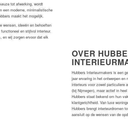
keuze tot afwerking, wordt
om een moderne, minimalistische
 Hubbers maakt het mogelijk.
de wensen, ideeën en behoeften
unctioneel en stijlvol interieur.
, en wij zorgen ervoor dat elk
OVER HUBB
INTERIEURM
Hubbers Interieurmakers is een 
jaar ervaring in het ontwerpen en
interieurs voor zowel particuliere 
(bij Nijmegen), maar actief in heel
Hubbers staat bekend om hun vak
klantgerichtheid. Van luxe woninge
Hubbers brengt interieurdromen to
aansluit op de wensen van de opd