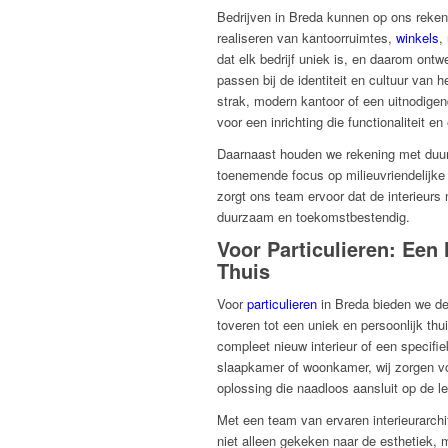
Bedrijven in Breda kunnen op ons reke
realiseren van kantoorruimtes,
winkels
,
dat elk bedrijf uniek is, en daarom ontw
passen bij de identiteit en cultuur van h
strak, modern kantoor of een uitnodigen
voor een inrichting die functionaliteit e
Daarnaast houden we rekening met duur
toenemende focus op milieuvriendelijk
zorgt ons team ervoor dat de interieurs 
duurzaam en toekomstbestendig.
Voor Particulieren: Een 
Thuis
Voor
particulieren
in Breda bieden we d
toveren tot een uniek en persoonlijk th
compleet nieuw interieur of een specifi
slaapkamer of woonkamer, wij zorgen 
oplossing die naadloos aansluit op de l
Met een team van ervaren interieurarch
niet alleen gekeken naar de esthetiek, m