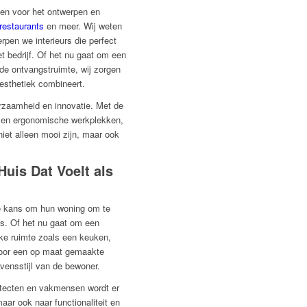
nen voor het ontwerpen en
restaurants
en meer. Wij weten
erpen we interieurs die perfect
et bedrijf. Of het nu gaat om een
de ontvangstruimte, wij zorgen
n esthetiek combineert.
zaamheid en innovatie. Met de
e en ergonomische werkplekken,
niet alleen mooi zijn, maar ook
Huis Dat Voelt als
e kans om hun woning om te
uis. Of het nu gaat om een
eke ruimte zoals een keuken,
voor een op maat gemaakte
evensstijl van de bewoner.
itecten en vakmensen wordt er
aar ook naar functionaliteit en