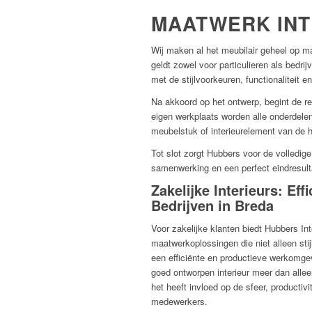
MAATWERK INT
Wij maken al het meubilair geheel op ma
geldt zowel voor particulieren als bedr
met de stijlvoorkeuren, functionaliteit 
Na akkoord op het ontwerp, begint de r
eigen werkplaats worden alle onderdele
meubelstuk of interieurelement van de ho
Tot slot zorgt Hubbers voor de volledige
samenwerking en een perfect eindresult
Zakelijke Interieurs: Effi
Bedrijven in Breda
Voor zakelijke klanten biedt Hubbers In
maatwerkoplossingen die niet alleen stij
een efficiënte en productieve werkomgev
goed ontworpen interieur meer dan alleen
het heeft invloed op de sfeer, productivi
medewerkers.