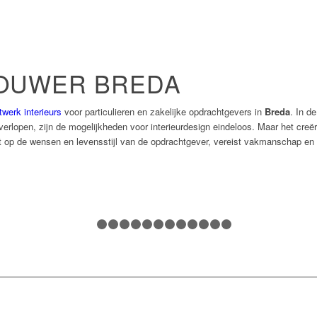
BOUWER BREDA
werk interieurs
voor particulieren en zakelijke opdrachtgevers in
Breda
. In d
erlopen, zijn de mogelijkheden voor interieurdesign eindeloos. Maar het creëre
it op de wensen en levensstijl van de opdrachtgever, vereist vakmanschap en 
Vol
1
2
3
4
5
6
7
8
9
10
11
12
13