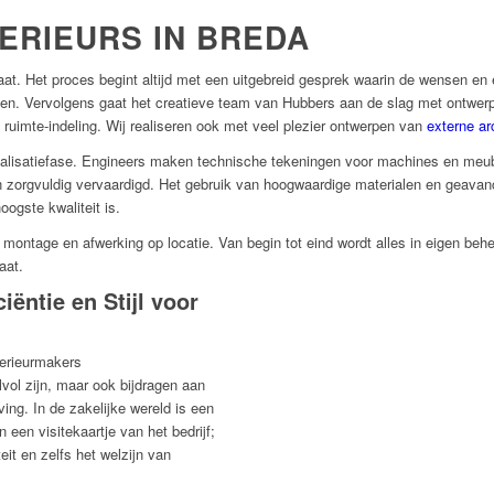
ERIEURS IN BREDA
at. Het proces begint altijd met een uitgebreid gesprek waarin de wensen en e
ijven. Vervolgens gaat het creatieve team van Hubbers aan de slag met ontwer
en ruimte-indeling. Wij realiseren ook met veel plezier ontwerpen van
externe ar
ealisatiefase. Engineers maken technische tekeningen voor machines en meub
n zorgvuldig vervaardigd. Het gebruik van hoogwaardige materialen en geavanc
ogste kwaliteit is.
 montage en afwerking op locatie. Van begin tot eind wordt alles in eigen behe
aat.
ciëntie en Stijl voor
terieurmakers
lvol zijn, maar ook bijdragen aan
ing. In de zakelijke wereld is een
 een visitekaartje van het bedrijf;
teit en zelfs het welzijn van