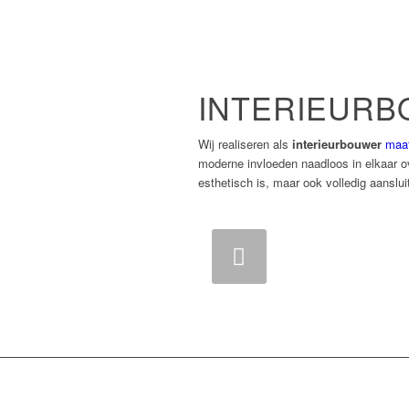
INTERIEUR
Wij realiseren als
interieurbouwer
maat
moderne invloeden naadloos in elkaar ov
esthetisch is, maar ook volledig aanslu
Vorige