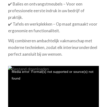
✔️ Balies en ontvangstmeubels – Voor een
professionele eerste indruk in uw bedrijf of
praktijk.
✔️ Tafels en werkplekken – Op maat gemaakt voor
ergonomie en functionaliteit.
Wij combineren ambachtelijk vakmanschap met
moderne technieken, zodat elk interieuronderdeel
perfect aansluit bij uw wensen.
Media error: Format(s) not supported or source(s) not
found
Bestand downloaden: https://hubbers.nl/wp-
content/uploads/2023/09/Hubbers_MHB_Website_V2_70MB.mp4