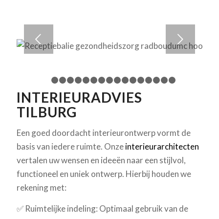
Volgende
1
2
3
4
5
6
7
8
9
10
11
12
13
14
15
1
INTERIEURADVIES
TILBURG
Een goed doordacht interieurontwerp vormt de
basis van iedere ruimte. Onze
interieurarchitecten
vertalen uw wensen en ideeën naar een stijlvol,
functioneel en uniek ontwerp. Hierbij houden we
rekening met:
✅ Ruimtelijke indeling: Optimaal gebruik van de