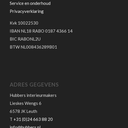
Service en onderhoud
Privacyverklaring
Kvk 10022530
IBAN NL18 RABO 0187 4366 14
BIC RABONL2U
BTW NL008436289B01
ADRES GEGEVENS
Hubbers interieurmakers
Lieskes Wengs 6
6578 JK Leuth
T
+31 (0)24 663 88 20
info@hubbers.nl