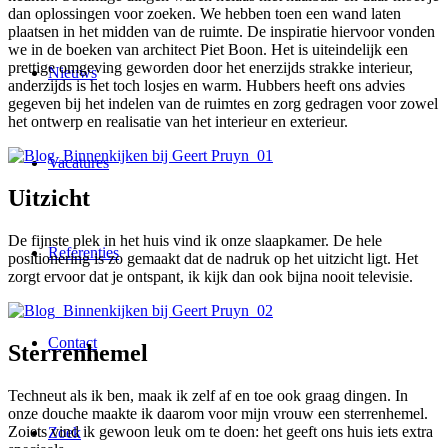
dan oplossingen voor zoeken. We hebben toen een wand laten
plaatsen in het midden van de ruimte. De inspiratie hiervoor vonden
we in de boeken van architect Piet Boon. Het is uiteindelijk een
prettige omgeving geworden door het enerzijds strakke interieur,
Nieuws
anderzijds is het toch losjes en warm. Hubbers heeft ons advies
gegeven bij het indelen van de ruimtes en zorg gedragen voor zowel
het ontwerp en realisatie van het interieur en exterieur.
Vacatures
Uitzicht
De fijnste plek in het huis vind ik onze slaapkamer. De hele
Referenties
positionering is zo gemaakt dat de nadruk op het uitzicht ligt. Het
zorgt ervoor dat je ontspant, ik kijk dan ook bijna nooit televisie.
Contact
Sterrenhemel
Techneut als ik ben, maak ik zelf af en toe ook graag dingen. In
onze douche maakte ik daarom voor mijn vrouw een sterrenhemel.
Zoiets vind ik gewoon leuk om te doen: het geeft ons huis iets extra
Zoek