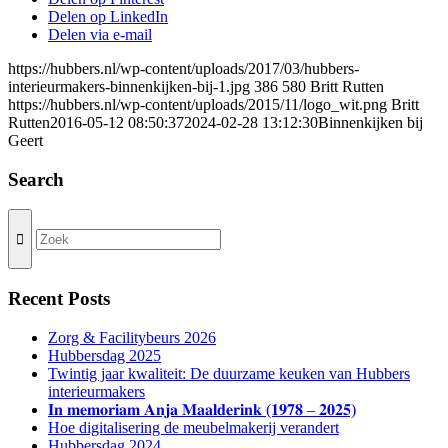
Delen op LinkedIn
Delen via e-mail
https://hubbers.nl/wp-content/uploads/2017/03/hubbers-
interieurmakers-binnenkijken-bij-1.jpg
386
580
Britt Rutten
https://hubbers.nl/wp-content/uploads/2015/11/logo_wit.png
Britt
Rutten
2016-05-12 08:50:37
2024-02-28 13:12:30
Binnenkijken bij
Geert
Search
Recent Posts
Zorg & Facilitybeurs 2026
Hubbersdag 2025
Twintig jaar kwaliteit: De duurzame keuken van Hubbers
interieurmakers
𝐈𝐧 𝐦𝐞𝐦𝐨𝐫𝐢𝐚𝐦 𝐀𝐧𝐣𝐚 𝐌𝐚𝐚𝐥𝐝𝐞𝐫𝐢𝐧𝐤 (𝟏𝟗𝟕𝟖 – 𝟐𝟎𝟐𝟓)
Hoe digitalisering de meubelmakerij verandert
Hubbersdag 2024