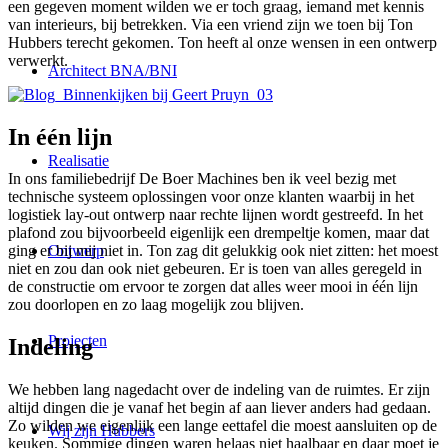
een gegeven moment wilden we er toch graag, iemand met kennis
van interieurs, bij betrekken. Via een vriend zijn we toen bij Ton
Hubbers terecht gekomen. Ton heeft al onze wensen in een ontwerp
verwerkt.
Architect BNA/BNI
In één lijn
Realisatie
In ons familiebedrijf De Boer Machines ben ik veel bezig met
technische systeem oplossingen voor onze klanten waarbij in het
logistiek lay-out ontwerp naar rechte lijnen wordt gestreefd. In het
plafond zou bijvoorbeeld eigenlijk een drempeltje komen, maar dat
Ontwerp
ging er bij mij niet in. Ton zag dit gelukkig ook niet zitten: het moest
niet en zou dan ook niet gebeuren. Er is toen van alles geregeld in
de constructie om ervoor te zorgen dat alles weer mooi in één lijn
zou doorlopen en zo laag mogelijk zou blijven.
Projecten
Indeling
We hebben lang nagedacht over de indeling van de ruimtes. Er zijn
altijd dingen die je vanaf het begin af aan liever anders had gedaan.
Zo wilden we eigenlijk een lange eettafel die moest aansluiten op de
Wij zijn Hubbers
keuken. Sommige dingen waren helaas niet haalbaar en daar moet je