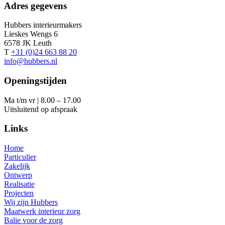
Adres gegevens
Hubbers interieurmakers
Lieskes Wengs 6
6578 JK Leuth
T
+31 (0)24 663 88 20
info@hubbers.nl
Openingstijden
Ma t/m vr | 8.00 – 17.00
Uitsluitend op afspraak
Links
Home
Particulier
Zakelijk
Ontwerp
Realisatie
Projecten
Wij zijn Hubbers
Maatwerk interieur zorg
Balie voor de zorg