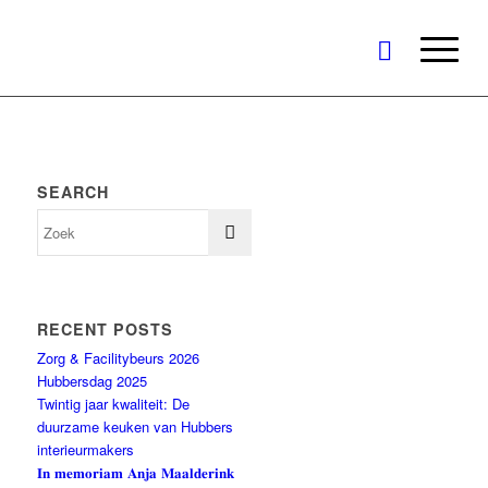
SEARCH
RECENT POSTS
Zorg & Facilitybeurs 2026
Hubbersdag 2025
Twintig jaar kwaliteit: De
duurzame keuken van Hubbers
interieurmakers
𝐈𝐧 𝐦𝐞𝐦𝐨𝐫𝐢𝐚𝐦 𝐀𝐧𝐣𝐚 𝐌𝐚𝐚𝐥𝐝𝐞𝐫𝐢𝐧𝐤