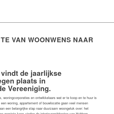
UTE VAN WOONWENS NAAR
vindt de jaarlijkse
egen
plaats in
e Vereeniging.
, woningcorporaties en ontwikkelaars wat er te koop en te huur is
n een woning, appartement of bouwlocatie gaan veel mensen
aan een belangrijke stap naar duurzaam woongeluk over: het
en gemiste kans vinden de interieurarchitecten van Hubbers