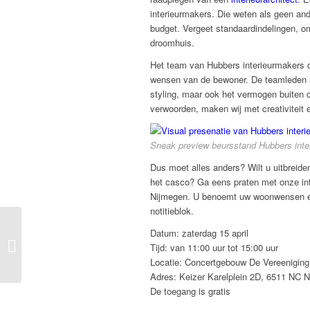
interieurmakers. Die weten als geen an
budget. Vergeet standaardindelingen, 
droomhuis.
Het team van Hubbers interieurmakers c
wensen van de bewoner. De teamleden h
styling, maar ook het vermogen buiten d
verwoorden, maken wij met creativiteit
Sneak preview beursstand Hubbers inte
Dus moet alles anders? Wilt u uitbreid
het casco? Ga eens praten met onze int
Nijmegen. U benoemt uw woonwensen en
notitieblok.
Techniek, de stap
Datum: zaterdag 15 april
tussen ontwerp en
Tijd: van 11:00 uur tot 15:00 uur
eindproduct
Locatie: Concertgebouw De Vereeniging
Adres: Keizer Karelplein 2D, 6511 NC 
De toegang is gratis