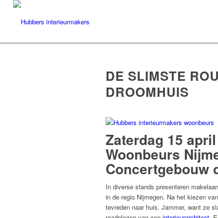
DE SLIMSTE RO
DROOMHUIS
Zaterdag 15 april 
Woonbeurs Nijm
Concertgebouw d
In diverse stands presenteren makelaars
in de regio Nijmegen. Na het kiezen va
tevreden naar huis. Jammer, want ze sl
raadplegen van een
interieurarchitect
. E