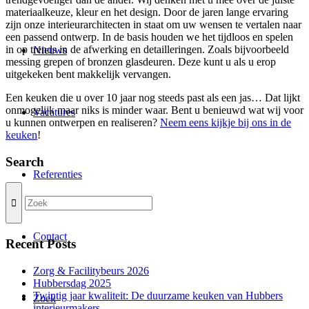
materiaalkeuze, kleur en het design. Door de jaren lange ervaring
zijn onze interieurarchitecten in staat om uw wensen te vertalen naar
een passend ontwerp. In de basis houden we het tijdloos en spelen
in op trends in de afwerking en detailleringen. Zoals bijvoorbeeld
Nieuws
messing grepen of bronzen glasdeuren. Deze kunt u als u erop
uitgekeken bent makkelijk vervangen.
Een keuken die u over 10 jaar nog steeds past als een jas… Dat lijkt
onmogelijk maar niks is minder waar. Bent u benieuwd wat wij voor
Vacatures
u kunnen ontwerpen en realiseren?
Neem eens kijkje bij ons in de
keuken
!
Search
Referenties
Contact
Recent Posts
Zorg & Facilitybeurs 2026
Hubbersdag 2025
Twintig jaar kwaliteit: De duurzame keuken van Hubbers
Zoek
interieurmakers