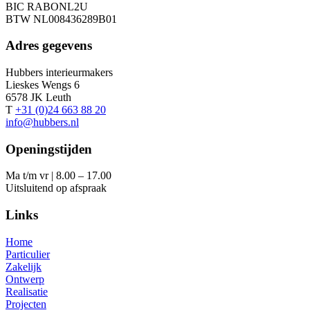
BIC RABONL2U
BTW NL008436289B01
Adres gegevens
Hubbers interieurmakers
Lieskes Wengs 6
6578 JK Leuth
T
+31 (0)24 663 88 20
info@hubbers.nl
Openingstijden
Ma t/m vr | 8.00 – 17.00
Uitsluitend op afspraak
Links
Home
Particulier
Zakelijk
Ontwerp
Realisatie
Projecten