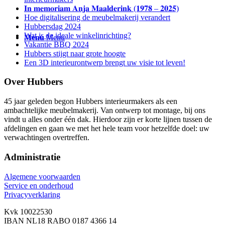
𝐈𝐧 𝐦𝐞𝐦𝐨𝐫𝐢𝐚𝐦 𝐀𝐧𝐣𝐚 𝐌𝐚𝐚𝐥𝐝𝐞𝐫𝐢𝐧𝐤 (𝟏𝟗𝟕𝟖 – 𝟐𝟎𝟐𝟓)
Hoe digitalisering de meubelmakerij verandert
Hubbersdag 2024
Wat is de ideale winkelinrichting?
Menu
Menu
Vakantie BBQ 2024
Hubbers stijgt naar grote hoogte
Een 3D interieurontwerp brengt uw visie tot leven!
Over Hubbers
45 jaar geleden begon Hubbers interieurmakers als een
ambachtelijke meubelmakerij. Van ontwerp tot montage, bij ons
vindt u alles onder één dak. Hierdoor zijn er korte lijnen tussen de
afdelingen en gaan we met het hele team voor hetzelfde doel: uw
verwachtingen overtreffen.
Administratie
Algemene voorwaarden
Service en onderhoud
Privacyverklaring
Kvk 10022530
IBAN NL18 RABO 0187 4366 14