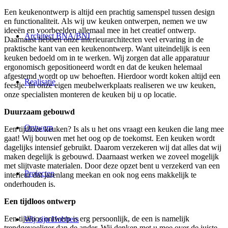
Een keukenontwerp is altijd een prachtig samenspel tussen design
en functionaliteit. Als wij uw keuken ontwerpen, nemen we uw
ideeën en voorbeelden allemaal mee in het creatief ontwerp.
Architect BNA/BNI
Daarnaast hebben onze interieurarchitecten veel ervaring in de
praktische kant van een keukenontwerp. Want uiteindelijk is een
keuken bedoeld om in te werken. Wij zorgen dat alle apparatuur
ergonomisch gepositioneerd wordt en dat de keuken helemaal
afgestemd wordt op uw behoeften. Hierdoor wordt koken altijd een
Realisatie
feestje. In onze eigen meubelwerkplaats realiseren we uw keuken,
onze specialisten monteren de keuken bij u op locatie.
Duurzaam gebouwd
Ontwerp
Een tijdloze keuken? Is als u het ons vraagt een keuken die lang mee
gaat! Wij bouwen met het oog op de toekomst. Een keuken wordt
dagelijks intensief gebruikt. Daarom verzekeren wij dat alles dat wij
maken degelijk is gebouwd. Daarnaast werken we zoveel mogelijk
met slijtvaste materialen. Door deze opzet bent u verzekerd van een
Projecten
interieur dat jarenlang meekan en ook nog eens makkelijk te
onderhouden is.
Een tijdloos ontwerp
Een tijdloos ontwerp is erg persoonlijk, de een is namelijk
Wij zijn Hubbers
trendgevoeliger dan de ander. Wij denken met u mee over de juiste