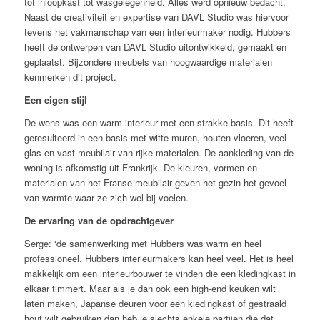
tot inloopkast tot wasgelegenheid. Alles werd opnieuw bedacht.
Naast de creativiteit en expertise van DAVL Studio was hiervoor
tevens het vakmanschap van een interieurmaker nodig. Hubbers
heeft de ontwerpen van DAVL Studio uitontwikkeld, gemaakt en
geplaatst. Bijzondere meubels van hoogwaardige materialen
kenmerken dit project.
Een eigen stijl
De wens was een warm interieur met een strakke basis. Dit heeft
geresulteerd in een basis met witte muren, houten vloeren, veel
glas en vast meubilair van rijke materialen. De aankleding van de
woning is afkomstig uit Frankrijk. De kleuren, vormen en
materialen van het Franse meubilair geven het gezin het gevoel
van warmte waar ze zich wel bij voelen.
De ervaring van de opdrachtgever
Serge: ‘de samenwerking met Hubbers was warm en heel
professioneel. Hubbers interieurmakers kan heel veel. Het is heel
makkelijk om een interieurbouwer te vinden die een kledingkast in
elkaar timmert. Maar als je dan ook een high-end keuken wilt
laten maken, Japanse deuren voor een kledingkast of gestraald
hout wilt gebruiken dan heb je slechts enkele partijen die dat