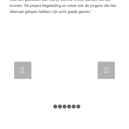
kunnen. De project begeleiding en zeker ook de jongens die hier
allemaal gelopen hebben zijn echt goede gasten.’
Volgende
1
2
3
4
5
6
7