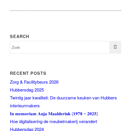
SEARCH
RECENT POSTS
Zorg & Facilitybeurs 2026
Hubbersdag 2025
Twintig jaar kwaliteit: De duurzame keuken van Hubbers
interieurmakers
𝐈𝐧 𝐦𝐞𝐦𝐨𝐫𝐢𝐚𝐦 𝐀𝐧𝐣𝐚 𝐌𝐚𝐚𝐥𝐝𝐞𝐫𝐢𝐧𝐤 (𝟏𝟗𝟕𝟖 – 𝟐𝟎𝟐𝟓)
Hoe digitalisering de meubelmakerij verandert
Hubbersdag 2024