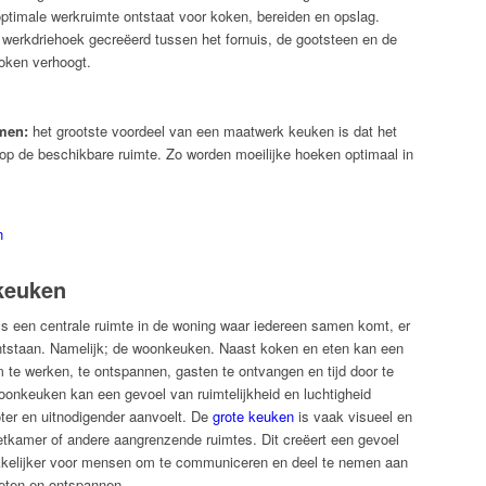
timale werkruimte ontstaat voor koken, bereiden en opslag.
 werkdriehoek gecreëerd tussen het fornuis, de gootsteen en de
koken verhoogt.
rmen:
het grootste voordeel van een maatwerk keuken is dat het
p de beschikbare ruimte. Zo worden moeilijke hoeken optimaal in
 keuken
s een centrale ruimte in de woning waar iedereen samen komt, er
ontstaan. Namelijk; de woonkeuken. Naast koken en eten kan een
te werken, te ontspannen, gasten te ontvangen en tijd door te
oonkeuken kan een gevoel van ruimtelijkheid en luchtigheid
oter en uitnodigender aanvoelt. De
grote keuken
is vaak visueel en
tkamer of andere aangrenzende ruimtes. Dit creëert een gevoel
kelijker voor mensen om te communiceren en deel te nemen aan
, eten en ontspannen.