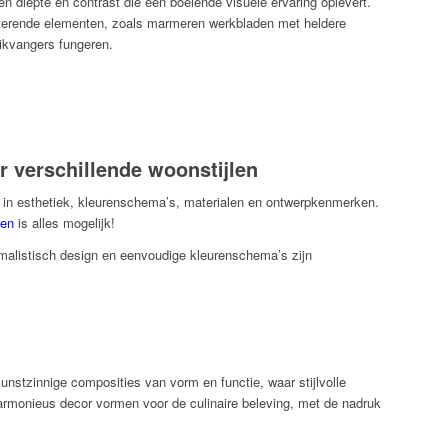
en diepte en contrast die een boeiende visuele ervaring oplevert.
terende elementen, zoals marmeren werkbladen met heldere
likvangers fungeren.
r verschillende woonstijlen
ren in esthetiek, kleurenschema’s, materialen en ontwerpkenmerken.
ken
is alles mogelijk!
imalistisch design en eenvoudige kleurenschema’s zijn
kunstzinnige composities van vorm en functie, waar stijlvolle
harmonieus decor vormen voor de culinaire beleving, met de nadruk