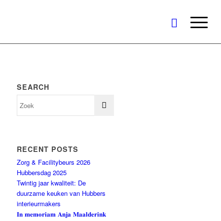
SEARCH
RECENT POSTS
Zorg & Facilitybeurs 2026
Hubbersdag 2025
Twintig jaar kwaliteit: De
duurzame keuken van Hubbers
interieurmakers
𝐈𝐧 𝐦𝐞𝐦𝐨𝐫𝐢𝐚𝐦 𝐀𝐧𝐣𝐚 𝐌𝐚𝐚𝐥𝐝𝐞𝐫𝐢𝐧𝐤