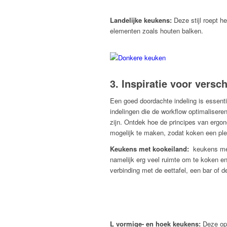
Landelijke keukens:
Deze stijl roept h
elementen zoals houten balken.
3. Inspiratie voor vers
Een goed doordachte indeling is essenti
indelingen die de workflow optimaliser
zijn. Ontdek hoe de principes van erg
mogelijk te maken, zodat koken een plez
Keukens met kookeiland:
keukens met
namelijk erg veel ruimte om te koken e
verbinding met de eettafel, een bar of 
L vormige- en hoek keukens:
Deze ops