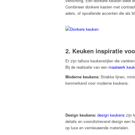
verlichting. Een donkere keuken biedt e
Combineer donkere kasten met contras
aders, of opvallende accenten die als b
2. Keuken inspiratie voo
Er zijn talloze keukenstijlen die varië
Bij de realisatie van een
maatwerk keu
Moderne keukens:
Strakke lijnen, min
kenmerkend voor moderne keukens.
Design keukens:
design keukens
zijn 
details en vooruitstrevend design een 
op luxe en vernieuwende materialen.