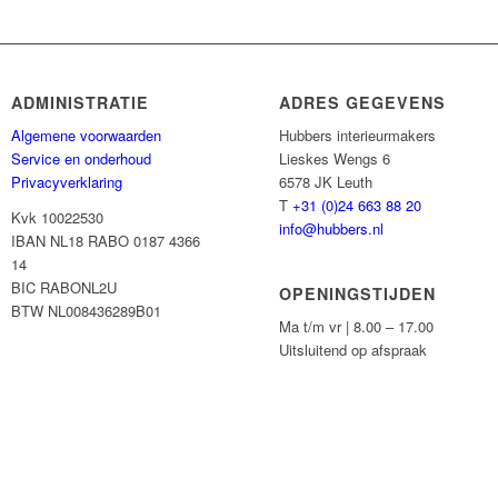
ADMINISTRATIE
ADRES GEGEVENS
Algemene voorwaarden
Hubbers interieurmakers
Service en onderhoud
Lieskes Wengs 6
Privacyverklaring
6578 JK Leuth
T
+31 (0)24 663 88 20
Kvk 10022530
info@hubbers.nl
IBAN NL18 RABO 0187 4366
14
BIC RABONL2U
OPENINGSTIJDEN
BTW NL008436289B01
Ma t/m vr | 8.00 – 17.00
Uitsluitend op afspraak