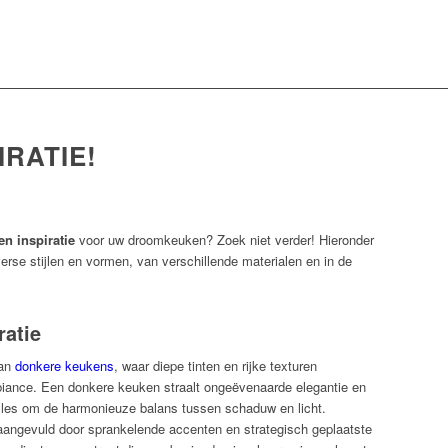
IRATIE!
en inspiratie
voor uw droomkeuken? Zoek niet verder! Hieronder
iverse stijlen en vormen, van verschillende materialen en in de
ratie
van
donkere keukens
, waar diepe tinten en rijke texturen
ance. Een donkere keuken straalt ongeëvenaarde elegantie en
 alles om de harmonieuze balans tussen schaduw en licht.
angevuld door sprankelende accenten en strategisch geplaatste