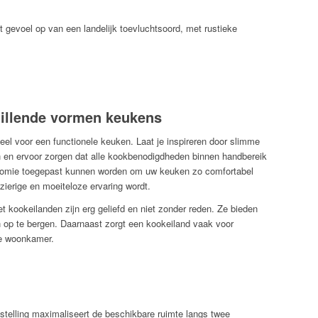
et gevoel op van een landelijk toevluchtsoord, met rustieke
chillende vormen keukens
eel voor een functionele keuken. Laat je inspireren door slimme
en en ervoor zorgen dat alle kookbenodigdheden binnen handbereik
onomie toegepast kunnen worden om uw keuken zo comfortabel
ierige en moeiteloze ervaring wordt.
 kookeilanden zijn erg geliefd en niet zonder reden. Ze bieden
n op te bergen. Daarnaast zorgt een kookeiland vaak voor
de woonkamer.
telling maximaliseert de beschikbare ruimte langs twee